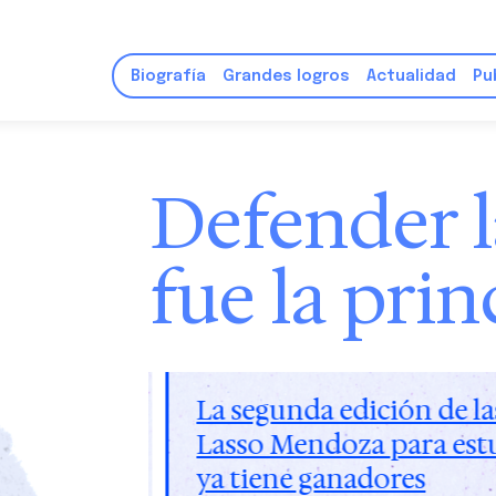
Biografía
Grandes logros
Actualidad
Pu
Defender 
fue la prin
rmo
Guillermo Lasso dictó u
ionales
democracia y libertad e
INCAE Business School