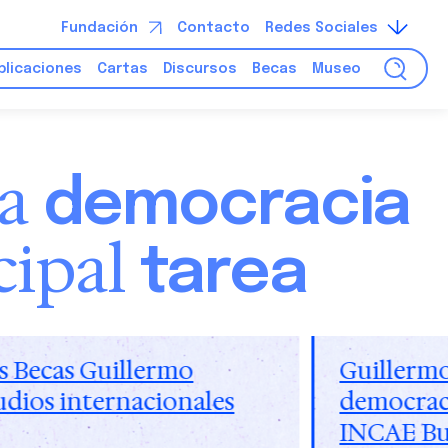
Fundación
Contacto
Redes Sociales
blicaciones
Cartas
Discursos
Becas
Museo
la
democracia
cipal
tarea
na conferencia sobre
Reunión e
conómica en el
Panamá, J
 de Panamá
expresid