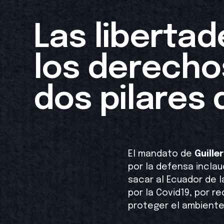
Las libertad
los derech
dos pilares 
El mandato de
Guille
por la defensa incla
sacar al Ecuador de l
por la Covid19, por re
proteger el ambiente