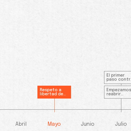
El primer
paso contr
la DCI
Respeto a
Empezamos
libertad de
reabrir
expresión
escuelas
Abril
Mayo
Junio
Julio