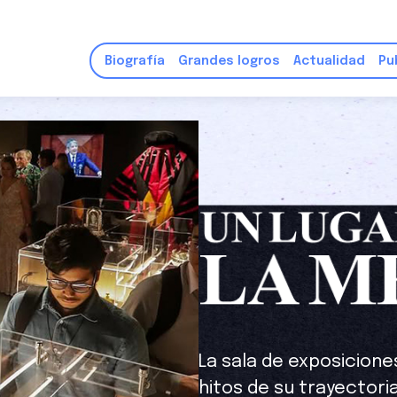
Biografía
Grandes logros
Actualidad
Pu
La sala de exposicion
hitos de su trayectoria