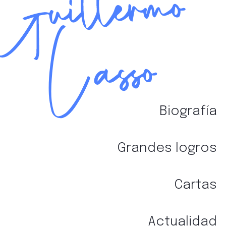
Biografía
Gestionar consentimiento
Para ofrecer las mejores experiencias, utilizamos
Grandes logros
tecnologías como las cookies para almacenar y/o
acceder a la información del dispositivo. El
consentimiento de estas tecnologías nos permitirá
Cartas
procesar datos como el comportamiento de
navegación o las identificaciones únicas en este
sitio. No consentir o retirar el consentimiento, puede
Actualidad
afectar negativamente a ciertas características y