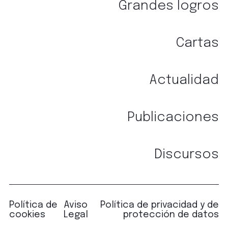
Grandes logros
tecnologías como las cookies para almacenar y/o
acceder a la información del dispositivo. El
consentimiento de estas tecnologías nos permitirá
Cartas
procesar datos como el comportamiento de
navegación o las identificaciones únicas en este
sitio. No consentir o retirar el consentimiento, puede
Actualidad
afectar negativamente a ciertas características y
funciones.
Publicaciones
ACEPTAR
Discursos
DENEGAR
VER PREFERENCIAS
Política de
Aviso
Política de privacidad y de
cookies
Legal
protección de datos
Política de privacidad y de protección de datos